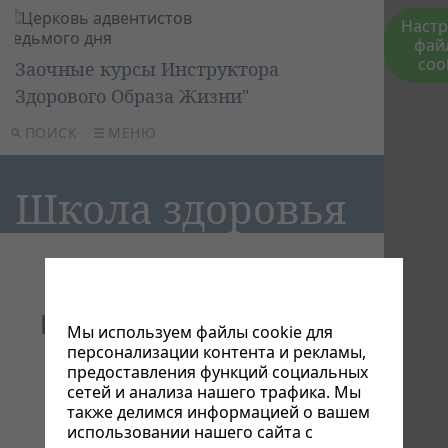
Наст
фай
coo
Заочные курсы Инструктора
Здорового Образа Жизни"
ПОИСК
МЕНЮ
Школа здоровья
ИНСТРУКТОР В СФЕРЕ
Мы используем файлы cookie для
ЗДОРОВЬЯ
персонализации контента и рекламы,
предоставления функций социальных
ЗДЕСЬ ВЫ МОЖЕТЕ:
сетей и анализа нашего трафика. Мы
также делимся информацией о вашем
использовании нашего сайта с