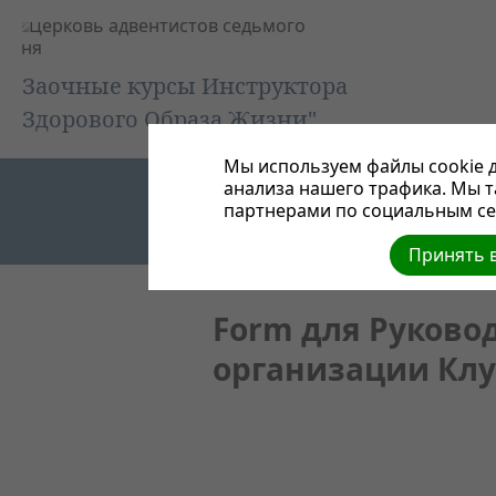
Заочные курсы Инструктора
Здорового Образа Жизни"
Мы используем файлы cookie д
анализа нашего трафика. Мы 
партнерами по социальным сет
Принять в
Form для Руковод
организации Клу